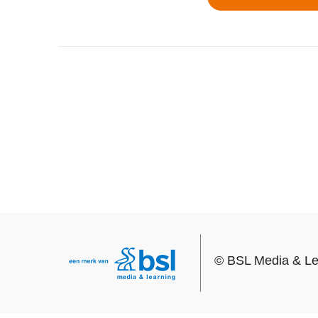
©
BSL Media & Le