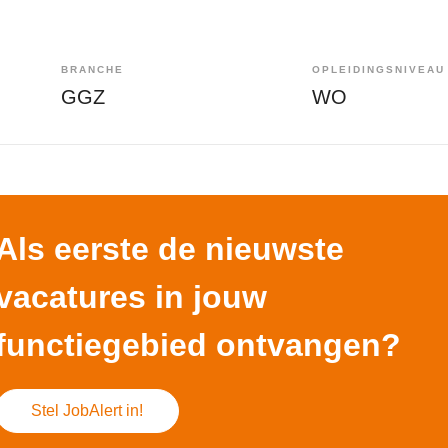
BRANCHE
OPLEIDINGSNIVEAU
GGZ
WO
Als eerste de nieuwste
vacatures in jouw
functiegebied ontvangen?
Stel JobAlert in!