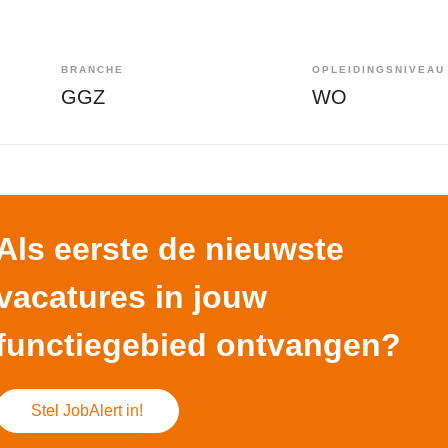
BRANCHE
OPLEIDINGSNIVEAU
GGZ
WO
Als eerste de nieuwste
vacatures in jouw
functiegebied ontvangen?
Stel JobAlert in!