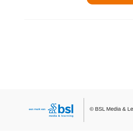
©
BSL Media & Le