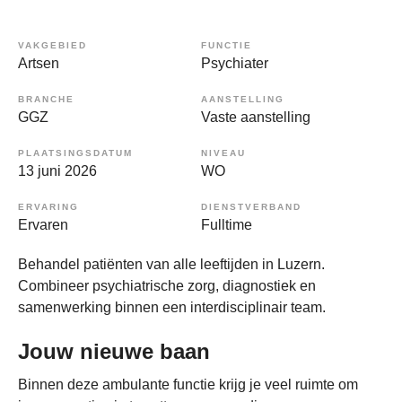
VAKGEBIED
FUNCTIE
Artsen
Psychiater
BRANCHE
AANSTELLING
GGZ
Vaste aanstelling
PLAATSINGSDATUM
NIVEAU
13 juni 2026
WO
ERVARING
DIENSTVERBAND
Ervaren
Fulltime
Behandel patiënten van alle leeftijden in Luzern.
Combineer psychiatrische zorg, diagnostiek en
samenwerking binnen een interdisciplinair team.
Jouw nieuwe baan
Binnen deze ambulante functie krijg je veel ruimte om