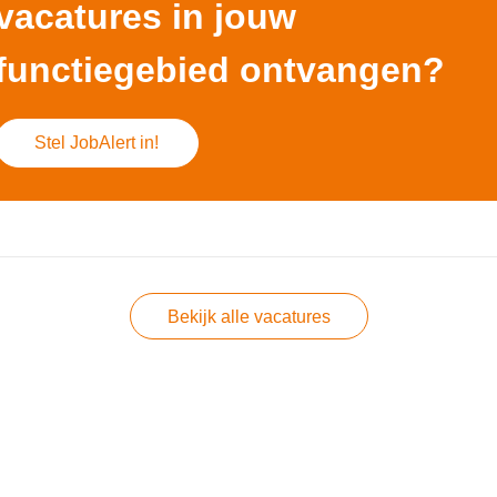
vacatures in jouw
functiegebied ontvangen?
Stel JobAlert in!
Bekijk alle vacatures