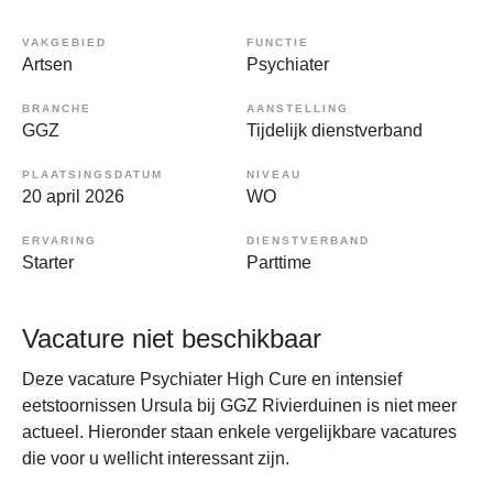
VAKGEBIED
FUNCTIE
Artsen
Psychiater
BRANCHE
AANSTELLING
GGZ
Tijdelijk dienstverband
PLAATSINGSDATUM
NIVEAU
20 april 2026
WO
ERVARING
DIENSTVERBAND
Starter
Parttime
Vacature niet beschikbaar
Deze vacature Psychiater High Cure en intensief
eetstoornissen Ursula bij GGZ Rivierduinen is niet meer
actueel. Hieronder staan enkele vergelijkbare vacatures
die voor u wellicht interessant zijn.