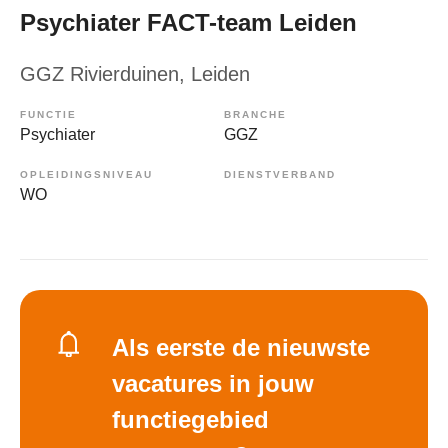
Psychiater FACT-team Leiden
GGZ Rivierduinen
, Leiden
FUNCTIE
BRANCHE
Psychiater
GGZ
OPLEIDINGSNIVEAU
DIENSTVERBAND
WO
Als eerste de nieuwste
vacatures in jouw
functiegebied