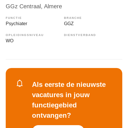
GGz Centraal
, Almere
FUNCTIE
BRANCHE
Psychiater
GGZ
OPLEIDINGSNIVEAU
DIENSTVERBAND
WO
Als eerste de nieuwste
vacatures in jouw
functiegebied
ontvangen?