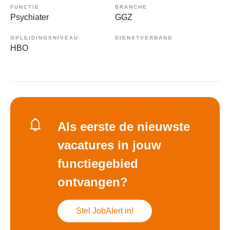
FUNCTIE
BRANCHE
Psychiater
GGZ
OPLEIDINGSNIVEAU
DIENSTVERBAND
HBO
Als eerste de nieuwste
vacatures in jouw
functiegebied
ontvangen?
Stel JobAlert in!