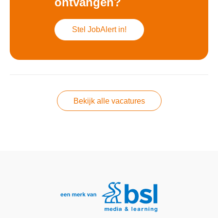
ontvangen?
Stel JobAlert in!
Bekijk alle vacatures