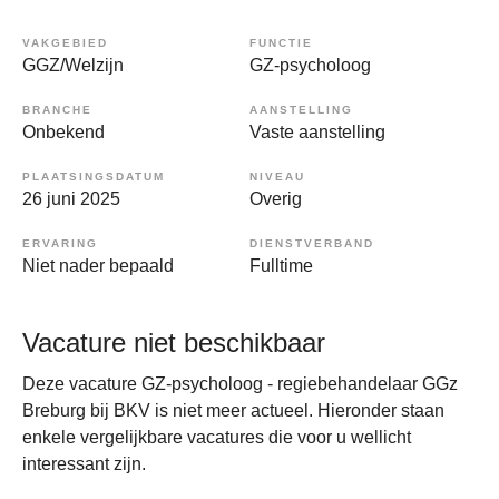
VAKGEBIED
FUNCTIE
GGZ/Welzijn
GZ-psycholoog
BRANCHE
AANSTELLING
Onbekend
Vaste aanstelling
PLAATSINGSDATUM
NIVEAU
26 juni 2025
Overig
ERVARING
DIENSTVERBAND
Niet nader bepaald
Fulltime
Vacature niet beschikbaar
Deze vacature GZ-psycholoog - regiebehandelaar GGz
Breburg bij BKV is niet meer actueel. Hieronder staan
enkele vergelijkbare vacatures die voor u wellicht
interessant zijn.