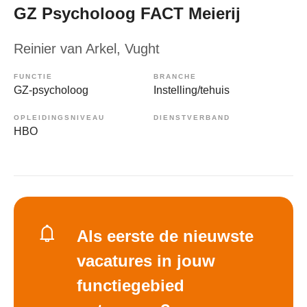
GZ Psycholoog FACT Meierij
Reinier van Arkel
, Vught
FUNCTIE
BRANCHE
GZ-psycholoog
Instelling/tehuis
OPLEIDINGSNIVEAU
DIENSTVERBAND
HBO
Als eerste de nieuwste
vacatures in jouw
functiegebied