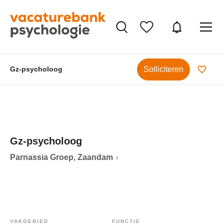
Solliciteren
Gz-psycholoog
Gz-psycholoog
Parnassia Groep, Zaandam
VAKGEBIED
FUNCTIE