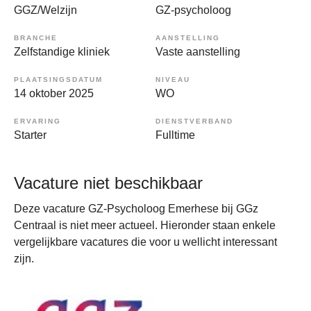
GGZ/Welzijn
GZ-psycholoog
BRANCHE
AANSTELLING
Zelfstandige kliniek
Vaste aanstelling
PLAATSINGSDATUM
NIVEAU
14 oktober 2025
WO
ERVARING
DIENSTVERBAND
Starter
Fulltime
Vacature niet beschikbaar
Deze vacature GZ-Psycholoog Emerhese bij GGz
Centraal is niet meer actueel. Hieronder staan enkele
vergelijkbare vacatures die voor u wellicht interessant
zijn.