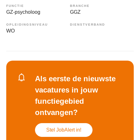
FUNCTIE
BRANCHE
GZ-psycholoog
GGZ
OPLEIDINGSNIVEAU
DIENSTVERBAND
WO
Als eerste de nieuwste
vacatures in jouw
functiegebied
ontvangen?
Stel JobAlert in!