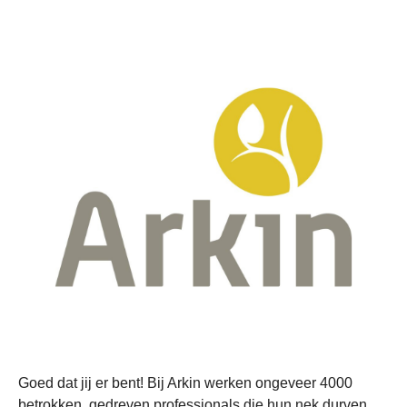
Goed dat jij er bent! Bij Arkin werken ongeveer 4000
betrokken, gedreven professionals die hun nek durven