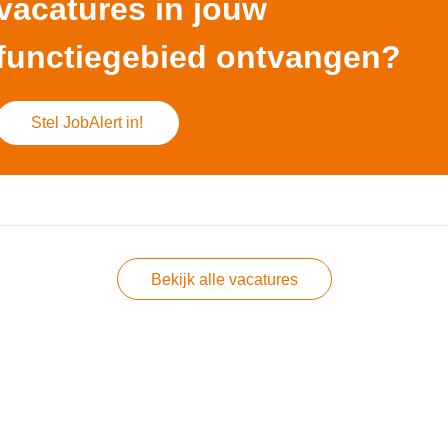
vacatures in jouw
functiegebied ontvangen?
Stel JobAlert in!
Bekijk alle vacatures