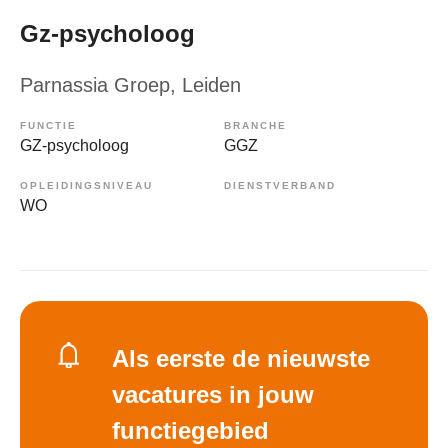
Gz-psycholoog
Parnassia Groep
, Leiden
FUNCTIE
BRANCHE
GZ-psycholoog
GGZ
OPLEIDINGSNIVEAU
DIENSTVERBAND
WO
Als eerste de nieuwste
vacatures in jouw
functiegebied