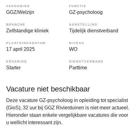
VAKGEBIED
FUNCTIE
GGZ/Welzijn
GZ-psycholoog
BRANCHE
AANSTELLING
Zelfstandige kliniek
Tijdelijk dienstverband
PLAATSINGSDATUM
NIVEAU
17 april 2025
WO
ERVARING
DIENSTVERBAND
Starter
Parttime
Vacature niet beschikbaar
Deze vacature GZ-psycholoog in opleiding tot specialist
(GioS), 32 uur bij GGZ Rivierduinen is niet meer actueel.
Hieronder staan enkele vergelijkbare vacatures die voor
u wellicht interessant zijn.