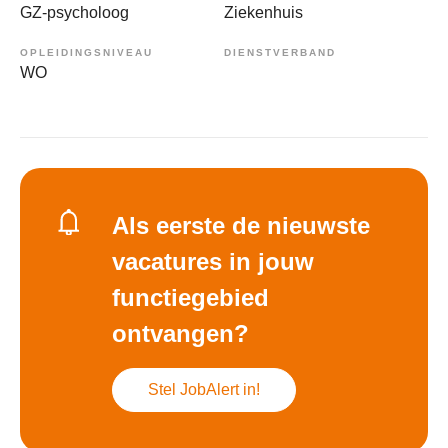
GZ-psycholoog
Ziekenhuis
OPLEIDINGSNIVEAU
DIENSTVERBAND
WO
Als eerste de nieuwste
vacatures in jouw
functiegebied
ontvangen?
Stel JobAlert in!