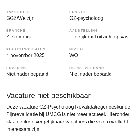
VAKGEBIED
FUNCTIE
GGZ/Welzijn
GZ-psycholoog
BRANCHE
AANSTELLING
Ziekenhuis
Tijdelijk met uitzicht op vast
PLAATSINGSDATUM
NIVEAU
4 november 2025
WO
ERVARING
DIENSTVERBAND
Niet nader bepaald
Niet nader bepaald
Vacature niet beschikbaar
Deze vacature GZ-Psycholoog Revalidatiegeneeskunde
Pijnrevalidatie bij UMCG is niet meer actueel. Hieronder
staan enkele vergelijkbare vacatures die voor u wellicht
interessant zijn.