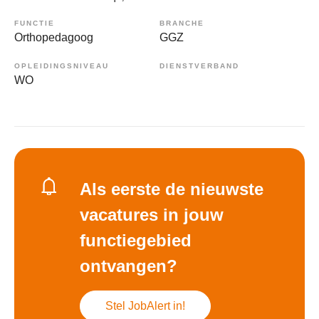
FUNCTIE
BRANCHE
Orthopedagoog
GGZ
OPLEIDINGSNIVEAU
DIENSTVERBAND
WO
Als eerste de nieuwste
vacatures in jouw
functiegebied
ontvangen?
Stel JobAlert in!