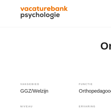
O
VAKGEBIED
FUNCTIE
GGZ/Welzijn
Orthopedagoo
NIVEAU
ERVARING