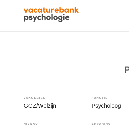
P
VAKGEBIED
FUNCTIE
GGZ/Welzijn
Psycholoog
NIVEAU
ERVARING