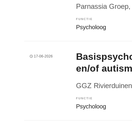
Parnassia Groep
,
FUNCTIE
Psycholoog
Basispsych
17-06-2026
en/of autis
GGZ Rivierduinen
FUNCTIE
Psycholoog