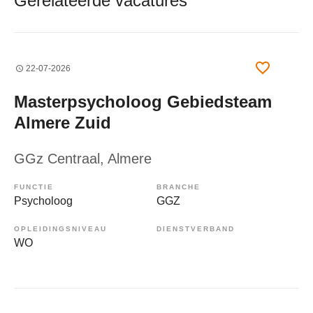
Gerelateerde vacatures
22-07-2026
Masterpsycholoog Gebiedsteam
Almere Zuid
GGz Centraal
, Almere
FUNCTIE
BRANCHE
Psycholoog
GGZ
OPLEIDINGSNIVEAU
DIENSTVERBAND
WO