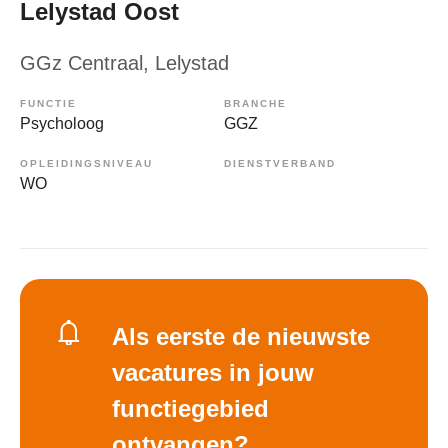
Lelystad Oost
GGz Centraal
, Lelystad
FUNCTIE
BRANCHE
Psycholoog
GGZ
OPLEIDINGSNIVEAU
DIENSTVERBAND
WO
Als eerste de nieuwste
vacatures in jouw
functiegebied
ontvangen?