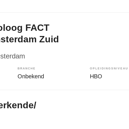
oloog FACT
sterdam Zuid
msterdam
BRANCHE
OPLEIDINGSNIVEAU
Onbekend
HBO
erkende/