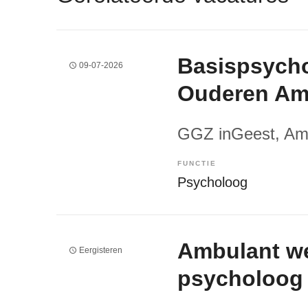
Basispsych
09-07-2026
Ouderen Am
GGZ inGeest
, A
FUNCTIE
Psycholoog
Ambulant w
Eergisteren
psycholoog