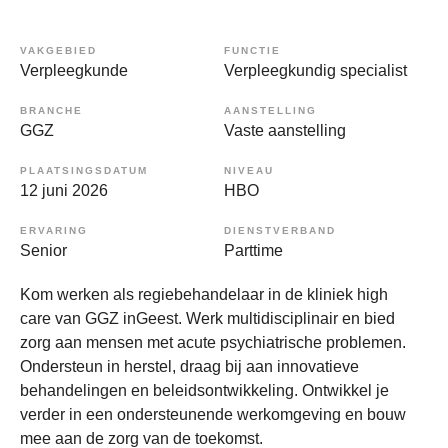
VAKGEBIED
FUNCTIE
Verpleegkunde
Verpleegkundig specialist
BRANCHE
AANSTELLING
GGZ
Vaste aanstelling
PLAATSINGSDATUM
NIVEAU
12 juni 2026
HBO
ERVARING
DIENSTVERBAND
Senior
Parttime
Kom werken als regiebehandelaar in de kliniek high
care van GGZ inGeest. Werk multidisciplinair en bied
zorg aan mensen met acute psychiatrische problemen.
Ondersteun in herstel, draag bij aan innovatieve
behandelingen en beleidsontwikkeling. Ontwikkel je
verder in een ondersteunende werkomgeving en bouw
mee aan de zorg van de toekomst.