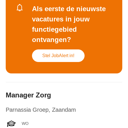
Als eerste de nieuwste
vacatures in jouw
functiegebied
ontvangen?
Stel JobAlert in!
Manager Zorg
Parnassia Groep
,
Zaandam
WO