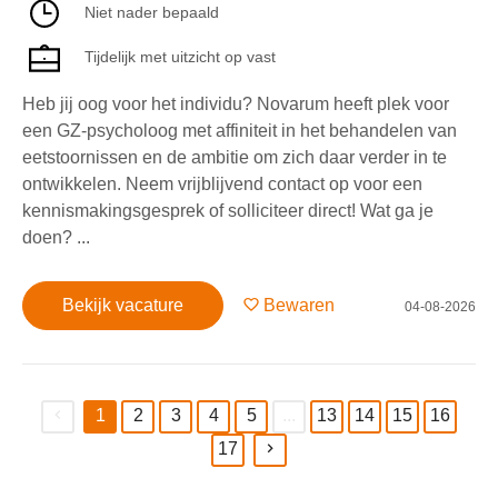
Niet nader bepaald
Tijdelijk met uitzicht op vast
Heb jij oog voor het individu? Novarum heeft plek voor
een GZ-psycholoog met affiniteit in het behandelen van
eetstoornissen en de ambitie om zich daar verder in te
ontwikkelen. Neem vrijblijvend contact op voor een
kennismakingsgesprek of solliciteer direct! Wat ga je
doen? ...
Bekijk vacature
Bewaren
04-08-2026
1
2
3
4
5
...
13
14
15
16
(current)
17