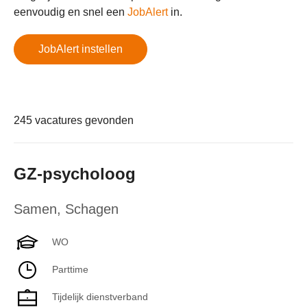
eenvoudig en snel een
JobAlert
in.
JobAlert instellen
245 vacatures gevonden
GZ-psycholoog
Samen
,
Schagen
WO
Parttime
Tijdelijk dienstverband