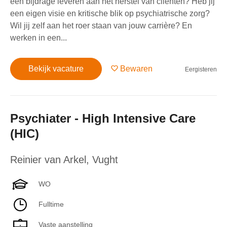
een bijdrage leveren aan het herstel van cliënten? Heb jij
een eigen visie en kritische blik op psychiatrische zorg?
Wil jij zelf aan het roer staan van jouw carrière? En
werken in een...
Bekijk vacature
Bewaren
Eergisteren
Psychiater - High Intensive Care
(HIC)
Reinier van Arkel
,
Vught
WO
Fulltime
Vaste aanstelling