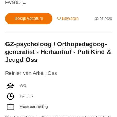
FWG 65 |...
Bekijk vacature
Bewaren
30-07-2026
GZ-psycholoog / Orthopedagoog-
generalist - Herlaarhof - Poli Kind &
Jeugd Oss
Reinier van Arkel
,
Oss
WO
Parttime
Vaste aanstelling