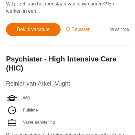
Wil jij zelf aan het roer staan van jouw carrière? En
werken in een...
Bekijk vacature
Bewaren
05-08-2026
Psychiater - High Intensive Care
(HIC)
Reinier van Arkel
,
Vught
WO
Fulltime
Vaste aanstelling
Waar psychiatrie écht intensief en betekenisvol is Acute