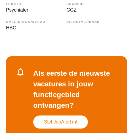
FUNCTIE
BRANCHE
Psychiater
GGZ
OPLEIDINGSNIVEAU
DIENSTVERBAND
HBO
Als eerste de nieuwste
vacatures in jouw
functiegebied
ontvangen?
Stel JobAlert in!