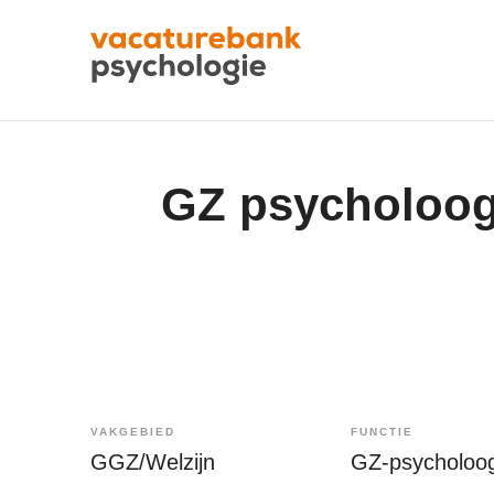
GZ psycholoog 
VAKGEBIED
FUNCTIE
GGZ/Welzijn
GZ-psycholoo