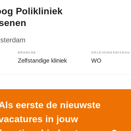
og Polikliniek
senen
msterdam
BRANCHE
OPLEIDINGSNIVEAU
Zelfstandige kliniek
WO
Als eerste de nieuwste
vacatures in jouw