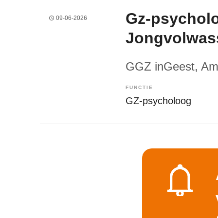
Gz-psycholo
09-06-2026
Jongvolwas
GGZ inGeest
, A
FUNCTIE
GZ-psycholoog