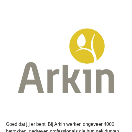
Goed dat jij er bent! Bij Arkin werken ongeveer 4000
betrokken, gedreven professionals die hun nek durven